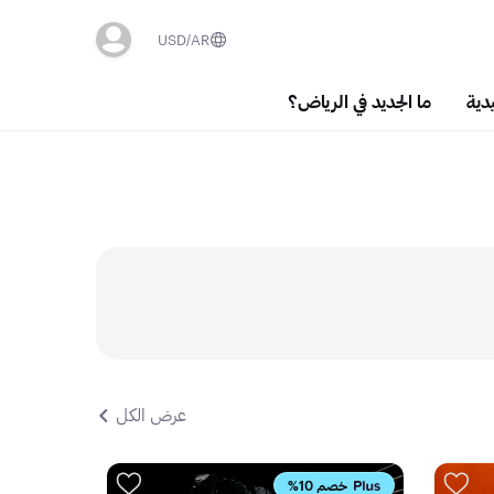
USD
AR
دية
ما الجديد في الرياض؟
عرض الكل
خصم 10%
الأعلى مبيعً