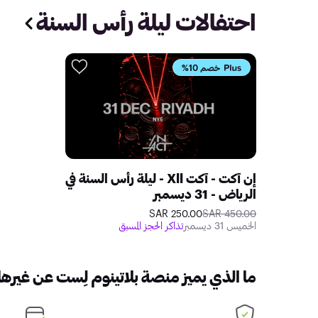
احتفالات ليلة رأس السنة
خصم 10%
إن آكت - آكت Xll - ليلة رأس السنة في
الرياض - 31 ديسمبر
250.00 SAR
450.00 SAR
الخميس 31 ديسمبر
تذاكر الحجز المسبق
ما الذي يميز منصة بلاتينوم لِست عن غيرها