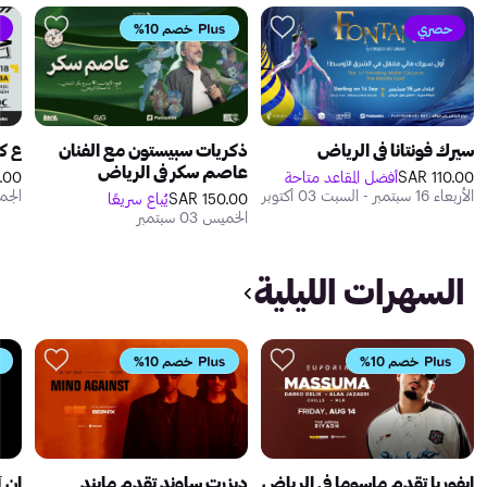
حصري
خصم 10%
سيرك فونتانا في الرياض
ذكريات سبيستون مع الفنان
ع كع
عاصم سكر في الرياض
110.00 SAR
أفضل المقاعد متاحة
0 SAR
الأربعاء 16 سبتمبر - السبت 03 أكتوبر
الجمعة 8
150.00 SAR
يُباع سريعًا
الخميس 03 سبتمبر
السهرات الليلية
خصم 10%
خصم 10%
ايفوريا تقدم ماسوما في الرياض
ديزرت ساوند تقدم مايند