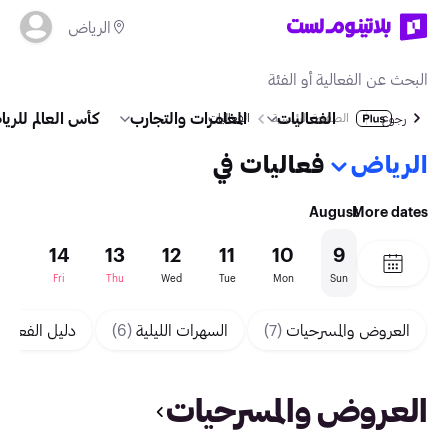
الرياض
الفعاليات
المغامرات والتجارب
كأس العالم للريا
الصفحة الرئيسية
الفعاليات
رجوع
الرياض
فعاليات في
August
More dates
15
14
13
12
11
10
9
Sat
Fri
Thu
Wed
Tue
Mon
Sun
العروض والمسرحيات
(7)
السهرات الليلية
(6)
دليل الفعاليا
العروض والمسرحيات