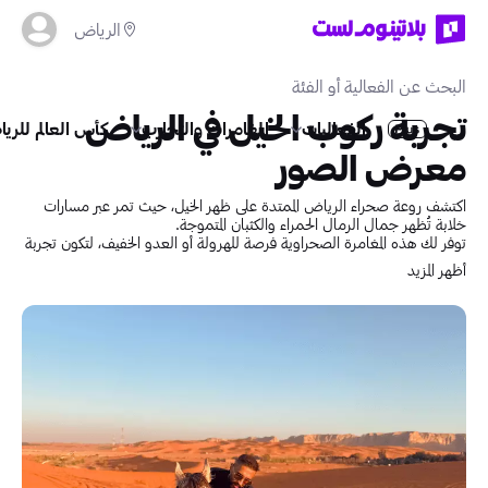
الرياض
تجربة ركوب الخيل في الرياض
الفعاليات
المغامرات والتجارب
كأس العالم للريا
معرض الصور
اكتشف روعة صحراء الرياض الممتدة على ظهر الخيل، حيث تمر عبر مسارات
خلابة تُظهر جمال الرمال الحمراء والكثبان المتموجة.
توفر لك هذه المغامرة الصحراوية فرصة للهرولة أو العدو الخفيف، لتكون تجربة
مشوّقة ومثالية لعشّاق المغامرة تحت شمس الجزيرة العربية.
أظهر المزيد