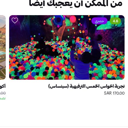
من الممكن أن يعجبك أيضًا
4.6
حصري
تجربة الحواس الخمس الترفيهية (سينساس)
أكوا
0 SAR
170.00 SAR
نضمن