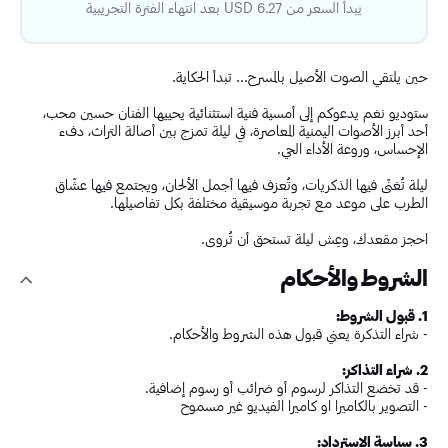
يبدأ السعر من 6.27 USD بعد انتهاء الفترة التجريبية
حين يلتقي الصوت الأصيل بالمسرح... تبدأ الحكاية.
ستوديو نغم يدعوكم إلى أمسية فنية استثنائية يحييها الفنان حسين محب،
أحد أبرز الأصوات اليمنية المعاصرة، في ليلة تمزج بين أصالة التراث، دفء
الإحساس، وروعة الأداء الحي.
ليلة تُغنّى فيها الذكريات، وتُعزف فيها أجمل الألحان، ويجتمع فيها عشّاق
الطرب على موعد مع تجربة موسيقية مختلفة بكل تفاصيلها.
احجز مقعدك، وعِش ليلة تستحق أن تُروى.
الشروط والأحكام
1. قبول الشروط:
- شراء التذكرة يعني قبول هذه الشروط والأحكام.
2. شراء التذاكر:
- قد تخضع التذاكر لرسوم أو ضرائب أو رسوم إضافية.
- التصوير بالكاميرا او كاميرا الفيديو غير مسموح
3. سياسة الاسترداد: