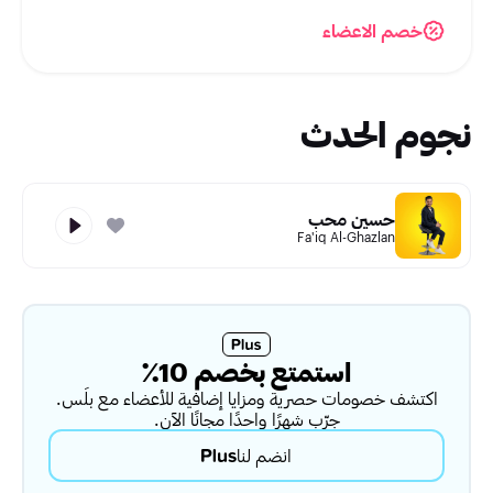
خصم الاعضاء
نجوم الحدث
حسين محب
Fa'iq Al-Ghazlan
استمتع بخصم 10٪
اكتشف خصومات حصرية ومزايا إضافية للأعضاء مع بلَس.
جرّب شهرًا واحدًا مجانًا الآن.
انضم لنا