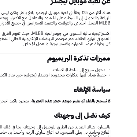
عن لعبة موبايل ليجندز
هناك أكثر من 125 بطلاً في لعبة موبايل ليجندز: بانغ بانغ،
الزراعة والتجوال إلى السيطرة على الحشود والتعامل مع الأضرار، ويعت
MLBB العمل الجماعي والتوقيت والتنفيذ الاستراتيجي في جميع الأدوار الخمسة.
الاستراتيجية عالية المستوى هي 
كل بطولة عرضًا للمهارة والاستراتيجية والعمل الجماعي.
مميزات تذكرة البريميوم
دخول سريع إلى ساحة المنافسات.
حقيبة هدايا فيها تذكارات محدودة الإصدار (متوفرة حتى نفاد الكمي
سياسة الإلغاء
لا يُسمح بإلغاء أو تغيير موعد حجز هذه التجربة
: بمجرد تأكيد الحجز،
كيف تصّل إلى وجهتك
بالسيارة: هناك العديد من الطرق للوصول إلى وجهتك، بما في ذلك الت
الفلاح وحامد بن بطي القبيسي، ثم اتباع شارعي الريم وأحمد بن حامد 