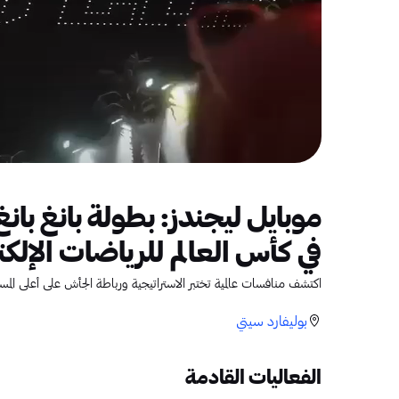
موبايل ليجندز: بطولة بانغ ب
في كأس العالم للرياضات الإلكترونية 26 في
اكتشف منافسات عالمية تختبر الاستراتيجية ورباطة الجأش على أعلى المس
بوليفارد سيتي
الفعاليات القادمة