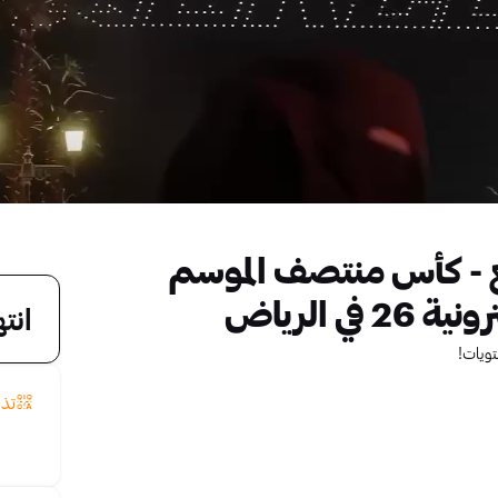
انغ - كأس منتصف الموسم
 الرياض
انت
تويات!
تذا