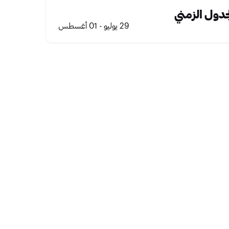
جدول الزمني
عالي الطلب
29 يوليو - 01 أغسطس
بابجي موبايل في كأس الأمم للرياضات الإلكترونية 2026 في الرياض
462.00 SAR
710.00 SAR
47
بيع التذاكر المبكر جدًا