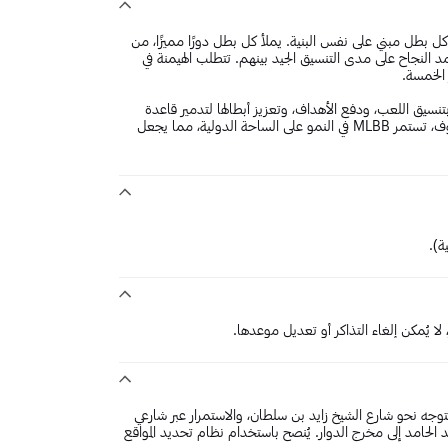
 ولكن ليس كل بطل مبني على نفس البنية. يملأ كل بطل دورًا مميزًا، من
مد النجاح على مدى التنسيق الجيد بينهم. تتطلب الهيمنة في
جوهر لعبة MLBB. حيث تقوم الفرق بتنسيق اللعب، ودفع الأهداف، وتعزيز أبطالها لتدمير قاعدة
العدو في نهاية المطاف. مع مجتمع الرياضات الإلكترونية العالمي الشغوف، تستمر MLBB في النمو على الساحة الدولية، مما يجعل
ة).
 لا يُمكن إلغاء التذاكر أو تعديل موعدها.
وجه نحو شارع الشيخ زايد بن سلطان، والاستمرار عبر شارعي
الحامد إلى مخرج الدوار. يُنصح باستخدام نظام تحديد المواقع