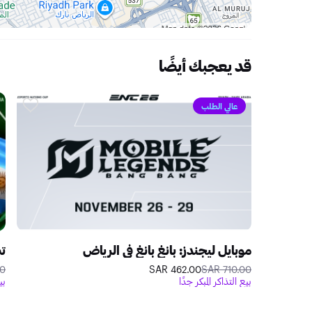
قد يعجبك أيضًا
عالي الطلب
موبايل ليجندز: بانغ بانغ في الرياض
AR
462.00 SAR
710.00 SAR
بيع التذاكر المبكر جدًا
بي