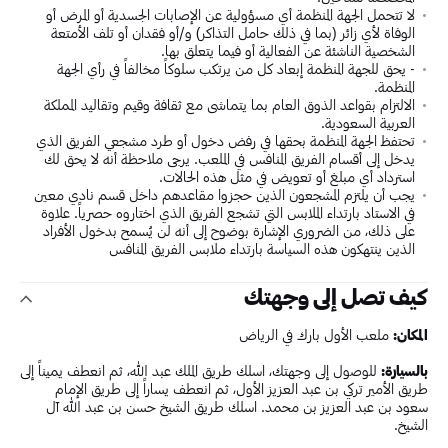
لا تتحمل الجهة المنظمة أي مسؤولية عن الإصابات الجسدية أو المرض أو
الوفاة لأي زائر (بما في ذلك حامل التذاكر) و/أو فقدان أو تلف الأمتعة
الشخصية الناشئة عن الفعالية أو فيما يتعلق بها.
- يحق للجهة المنظمة إبعاد كل من يرتكب سلوكاً مخالفاً في رأي الجهة
المنظمة.
الالتزام بقواعد الذوق العام بما يتماشى مع ثقافة وقيم وتقاليد المملكة
العربية السعودية.
تحتفظ الجهة المنظمة بحقها في رفض دخول أو طرد مشجعي الفريق الذي
يدخل إلى أقسام الفريق المنافس في الملعب. يرجى ملاحظة أنه لا يحق لك
استرداد أي مبلغ أو تعويض في مثل هذه الحالات.
يجب أن يلتزم المشجعون الذين حجزوا مقاعدهم داخل قسم نادي معين
في الاستاد بارتداء الملابس التي تشجع الفريق الذي اختاروه حصرياً. علاوة
على ذلك، من الضروري الإشارة بوضوح إلى أنه لن يُسمح بدخول الأفراد
الذين ينتهكون هذه السياسة بارتداء ملابس الفريق المنافس
كيف تصل إلى وجهتك
المكان:
ملعب الأول بارك في الرياض
بالسيارة:
للوصول إلى وجهتك، اسلك طريق الملك عبد الله، ثم انعطف يميناً إلى
طريق الأمير تركي بن عبد العزيز الأول، ثم انعطف يساراً إلى طريق الإمام
سعود بن عبد العزيز بن محمد. اسلك طريق الشيخ حسن بن عبد الله آل
الشيخ.