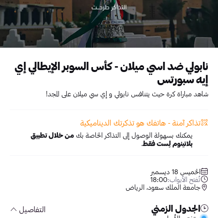
نابولي ضد اسي ميلان - كأس السوبر الإيطالي إي
إيه سبورتس
شاهد مباراة كرة حيث يتنافس نابولي و إي سي ميلان على المجد!
تذاكر آمنة - هاتفك هو تذكرتك الديناميكية
يمكنك بسهولة الوصول إلى التذاكر الخاصة بك
من خلال تطبيق
بلاتينوم لِست فقط
.
الخميس 18 ديسمبر
تُفتح الأبواب:
18:00
جامعة الملك سعود، الرياض
الجدول الزمني
التفاصيل