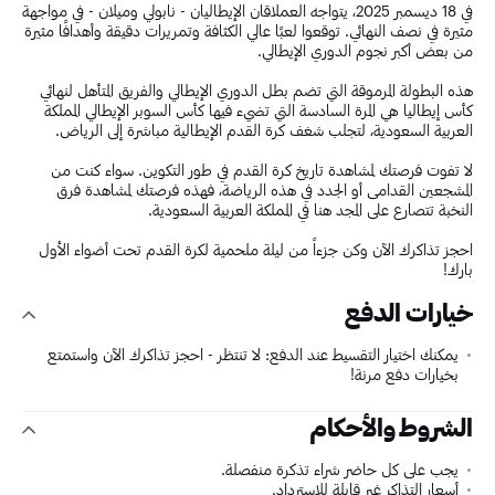
في 18 ديسمبر 2025، يتواجه العملاقان الإيطاليان - نابولي وميلان - في مواجهة
مثيرة في نصف النهائي. توقعوا لعبًا عالي الكثافة وتمريرات دقيقة وأهدافًا مثيرة
من بعض أكبر نجوم الدوري الإيطالي.
هذه البطولة المرموقة التي تضم بطل الدوري الإيطالي والفريق المتأهل لنهائي
كأس إيطاليا هي المرة السادسة التي تضيء فيها كأس السوبر الإيطالي المملكة
العربية السعودية، لتجلب شغف كرة القدم الإيطالية مباشرة إلى الرياض.
لا تفوت فرصتك لمشاهدة تاريخ كرة القدم في طور التكوين. سواء كنت من
المشجعين القدامى أو الجدد في هذه الرياضة، فهذه فرصتك لمشاهدة فرق
النخبة تتصارع على المجد هنا في المملكة العربية السعودية.
احجز تذاكرك الآن وكن جزءاً من ليلة ملحمية لكرة القدم تحت أضواء الأول
بارك!
خيارات الدفع
يمكنك اختيار التقسيط عند الدفع: لا تنتظر - احجز تذاكرك الآن واستمتع
بخيارات دفع مرنة!
الشروط والأحكام
يجب على كل حاضر شراء تذكرة منفصلة.
أسعار التذاكر غير قابلة للاسترداد.