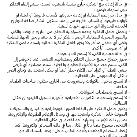
في حالة إعادة بيع التذكرة خارج منصة بلاتينيوم ليست، سيتم إلغاء التذاكر
دون استرداد قيمتها.
في حال تم إلغاء الفعالية أو إعادة جدولتها لأسباب قانونية أو أمنية أو
كوارث طبيعية أو لأسباب خارجة عن إرادتنا، ستكون التذاكر صالحة للتواريخ
الجديدة المجدولة التي حددتها الجهات المعنية.
يتحمل حامل التذكرة وحده مسؤولية التحقق من التاريخ والوقت والمكان
والقيود العمرية للفعالية. الوصول المبكر أمر لا بد منه، ويحق للجهة المنظمة
رفض أي دخول متأخر ولا يحق لحامل التذكرة المطالبة باسترداد ثمن التذكرة
أو أي تعويض أياً كان.
في حالة مغادرة المكان، لا يُسمح لك بالعودة.
يجوز إخضاع جميع حاملي التذاكر ومقتنياتهم للتفتيش عند دخولهم إلى
المكان. ستتم مصادرة الأشياء المحظورة والخطرة. ستتم مصادرة أي غرض
يعتبره المنظم أو أفراد أمن المكان خطراً أمنياً أو يمكن استخدامه لإلحاق الضرر
بالمكان أو التشويش على الفعالية.
لا يُسمح بدخول المأكولات والمشروبات من الخارج. ستكون شاحنات الطعام
متاحة.
لا يُسمح باصطحاب الحيوانات.
لا يُسمح باستخدام الكاميرات الاحترافية وأجهزة تسجيل الفيديو في مكان
الفعالية.
يوافق حامل التذكرة على التقاط الصور الفوتوغرافية والفيديو والتسجيلات
الصوتية لحامل التذكرة واستخدامها في وسائل الإعلام المطبوعة والإلكترونية،
بما في ذلك الإنترنت باعتباره أحد الحضور في مكان الفعالية.
التدخين ممنوع منعاً باتاً في المكان، بما في ذلك السجائر الإلكترونية. كما
يُحظر استخدام الولاعات وأعواد الثقاب داخل الموقع، باستثناء المناطق
المخصصة للتدخين.