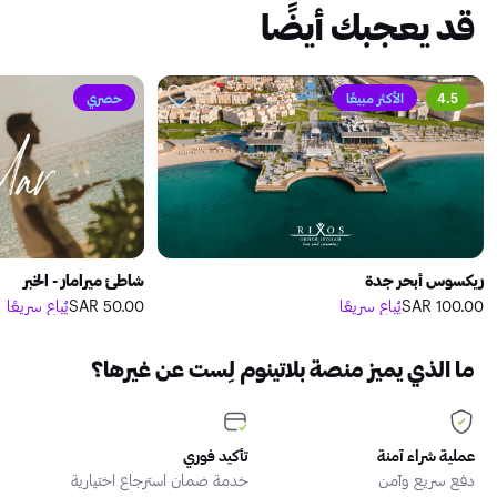
قد يعجبك أيضًا
4.5
الأكثر مبيعًا
حصري
ريكسوس أبحر جدة
شاطئ ميرامار - الخبر
100.00 SAR
يُباع سريعًا
50.00 SAR
يُباع سريعًا
ما الذي يميز منصة بلاتينوم لِست عن غيرها؟
عملية شراء آمنة
تأكيد فوري
دفع سريع وآمن
خدمة ضمان استرجاع اختيارية