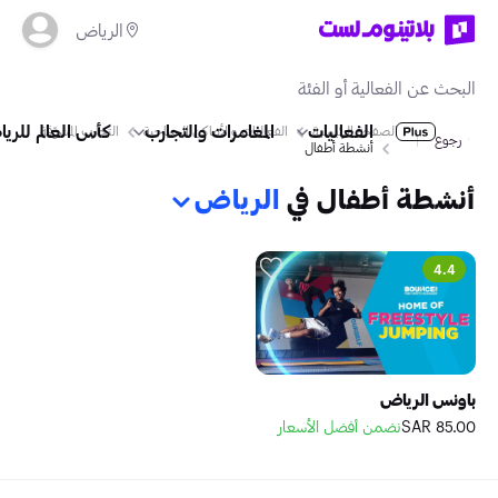
الرياض
الفعاليات
المغامرات والتجارب
كأس العالم للريا
الصفحة الرئيسية
الفعاليات والأماكن السياحية
التجارب المشوّقة
رجوع
أنشطة أطفال
أنشطة أطفال في
الرياض
4.4
باونس الرياض
85.00 SAR
نضمن أفضل الأسعار